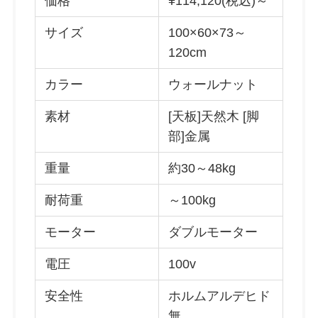
価格
¥114,120(税込)～
サイズ
100×60×73～
120cm
カラー
ウォールナット
素材
[天板]天然木 [脚
部]金属
重量
約30～48kg
耐荷重
～100kg
モーター
ダブルモーター
電圧
100v
安全性
ホルムアルデヒド
無