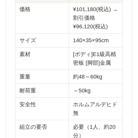
価格
¥101,180(税込) →
割引価格
¥96,120(税込)
サイズ
140×35×95cm
素材
[ボディ]E1級高精
密板 [脚部]金属
重量
約48～60kg
耐荷重
～50kg
安全性
ホルムアルデヒド
無
組立の要否
必要（1人、約20
分）