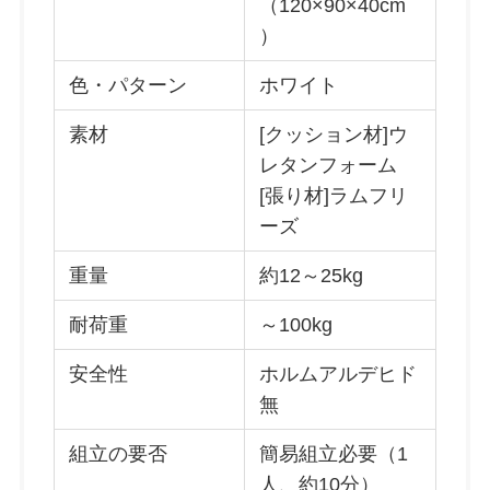
（120×90×40cm
）
色・パターン
ホワイト
素材
[クッション材]ウ
レタンフォーム
[張り材]ラムフリ
ーズ
重量
約12～25kg
耐荷重
～100kg
安全性
ホルムアルデヒド
無
組立の要否
簡易組立必要（1
人、約10分）