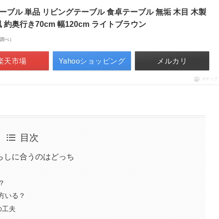
テーブル 単品 リビングテーブル 食卓テーブル 無垢 木目 木製
約奥行き70cm 幅120cm ライトブラウン
on調べ）
楽天市場
Yahooショッピング
メルカリ
ポチップ
目次
らしに合うのはどっち
？
方いる？
の工夫